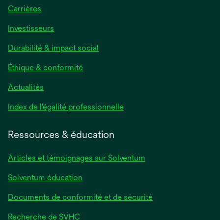
Carrières
Investisseurs
Durabilité & impact social
Éthique & conformité
Actualités
s’ouvre
Index de l'égalité professionnelle
dans
un
Ressources & éducation
nouvel
onglet
Articles et témoignages sur Solventum
Solventum éducation
Documents de conformité et de sécurité
Recherche de SVHC