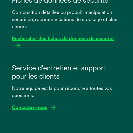
Fiches de données de sécurité
un
Composition détaillée du produit, manipulation
nouvel
sécurisée, recommandations de stockage et plus
onglet
encore.
Rechercher des fiches de données de sécurité
s’ouvre
dans
Service d'entretien et support
un
pour les clients
nouvel
onglet
Notre équipe est là pour répondre à toutes vos
questions.
Contactez-nous