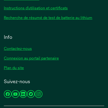
Instructions d’utilisation et certificats
Recherche de résumé de test de batterie au lithium
Info
Contactez-nous
Connexion au portail partenaire
Plan du site
Suivez-nous
s’ouvre
s’ouvre
s’ouvre
s’ouvre
s’ouvre
dans
dans
dans
dans
dans