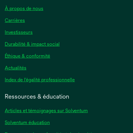
À propos de nous
Carrières
Investisseurs
Durabilité & impact social
Éthique & conformité
Actualités
s’ouvre
Index de l'égalité professionnelle
dans
un
Ressources & éducation
nouvel
onglet
Articles et témoignages sur Solventum
Solventum éducation