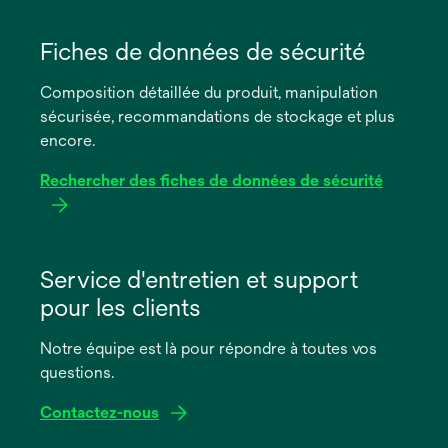
s’ouvre
dans
Fiches de données de sécurité
un
Composition détaillée du produit, manipulation
nouvel
sécurisée, recommandations de stockage et plus
onglet
encore.
Rechercher des fiches de données de sécurité
s’ouvre
dans
Service d'entretien et support
un
pour les clients
nouvel
onglet
Notre équipe est là pour répondre à toutes vos
questions.
Contactez-nous