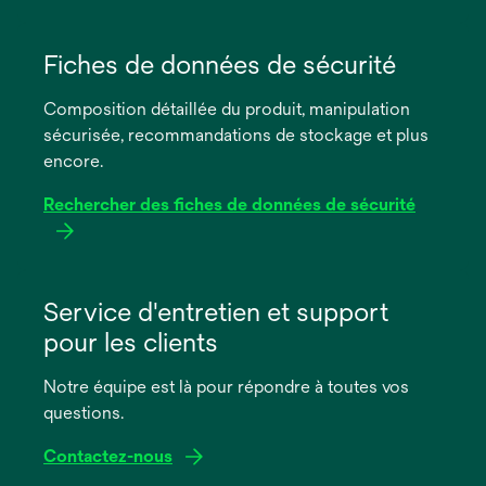
s’ouvre
dans
Fiches de données de sécurité
un
Composition détaillée du produit, manipulation
nouvel
sécurisée, recommandations de stockage et plus
onglet
encore.
Rechercher des fiches de données de sécurité
s’ouvre
dans
Service d'entretien et support
un
pour les clients
nouvel
onglet
Notre équipe est là pour répondre à toutes vos
questions.
Contactez-nous