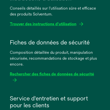
Conseils détaillés sur l'utilisation sûre et efficace
des produits Solventum.
Trouver des instructions d'utilisation
s’ouvre
dans
Fiches de données de sécurité
un
Composition détaillée du produit, manipulation
nouvel
sécurisée, recommandations de stockage et plus
onglet
encore.
Rechercher des fiches de données de sécurité
s’ouvre
dans
Service d'entretien et support
un
pour les clients
nouvel