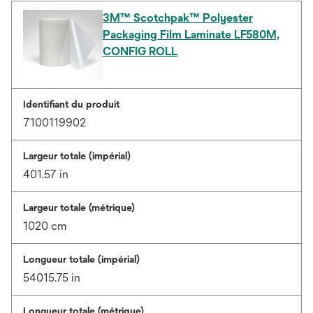
3M™ Scotchpak™ Polyester
Packaging Film Laminate LF580M,
CONFIG ROLL
Identifiant du produit
7100119902
Largeur totale (impérial)
401.57 in
Largeur totale (métrique)
1020 cm
Longueur totale (impérial)
54015.75 in
Longueur totale (métrique)