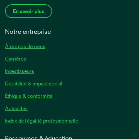
En savoir plus
Notre entreprise
À propos de nous
Carrières
Investisseurs
Durabilité & impact social
Éthique & conformité
Actualités
s’ouvre
Index de l'égalité professionnelle
dans
un
Ressources & éducation