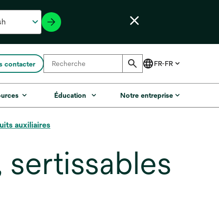
 contacter
ources
Éducation
Notre entreprise
its auxiliaires
, sertissables