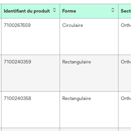
Identifiant du produit
Forme
Sect
7100267659
Circulaire
Orth
7100240359
Rectangulaire
Orth
7100240358
Rectangulaire
Orth