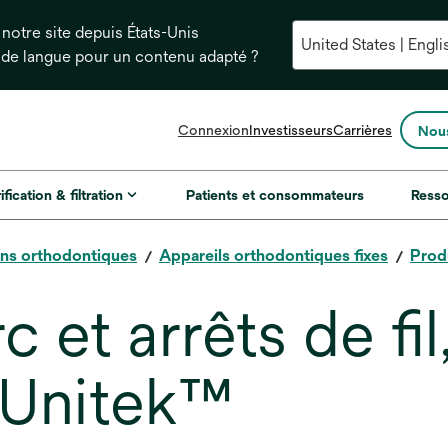
notre site depuis États-Unis
 de langue pour un contenu adapté ?
s’ouvre
Connexion
Investisseurs
Carrières
Nous
dans
un
nouvel
ification & filtration
Patients et consommateurs
Ress
onglet
ons orthodontiques
Appareils orthodontiques fixes
Produ
 et arrêts de fil
Unitek™