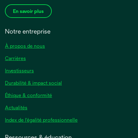
En savoir plus
Notre entreprise
À propos de nous
Carrières
Investisseurs
Durabilité & impact social
Éthique & conformité
Actualités
s’ouvre
Index de l'égalité professionnelle
dans
un
Ressources & éducation