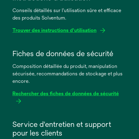
Conseils détaillés sur l'utilisation sûre et efficace
des produits Solventum.
Trouver des instructions d'utilisation
s’ouvre
dans
Fiches de données de sécurité
un
Composition détaillée du produit, manipulation
nouvel
sécurisée, recommandations de stockage et plus
onglet
encore.
Rechercher des fiches de données de sécurité
s’ouvre
dans
Service d'entretien et support
un
pour les clients
nouvel