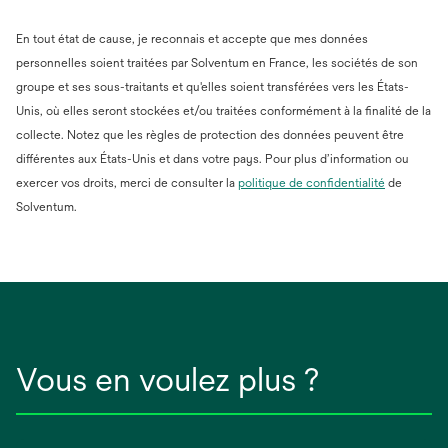
En tout état de cause, je reconnais et accepte que mes données
personnelles soient traitées par Solventum en France, les sociétés de son
groupe et ses sous-traitants et qu'elles soient transférées vers les États-
Unis, où elles seront stockées et/ou traitées conformément à la finalité de la
collecte. Notez que les règles de protection des données peuvent être
différentes aux États-Unis et dans votre pays. Pour plus d’information ou
s’ouvre
exercer vos droits, merci de consulter la
politique de confidentialité
de
dans
Solventum.
un
nouvel
onglet
Vous en voulez plus ?