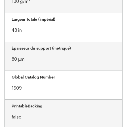
130 g/m²
Largeur totale (impérial)
48 in
Épaisseur du support (métrique)
80 μm
Global Catalog Number
1509
PrintableBacking
false