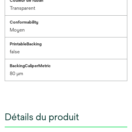
Couleur de ruban
Transparent
Conformability
Moyen
PrintableBacking
false
BackingCaliperMetric
80 μm
Détails du produit