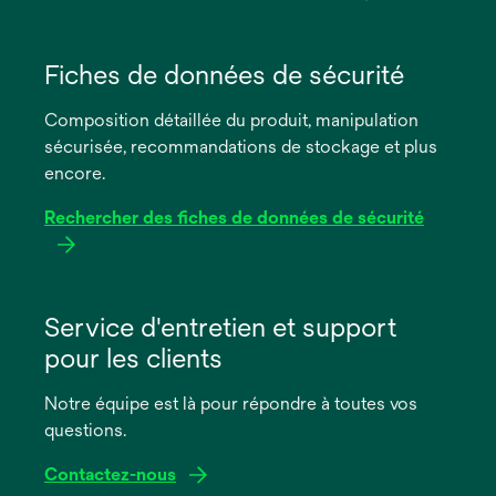
s’ouvre
dans
Fiches de données de sécurité
un
Composition détaillée du produit, manipulation
nouvel
sécurisée, recommandations de stockage et plus
onglet
encore.
Rechercher des fiches de données de sécurité
s’ouvre
dans
Service d'entretien et support
un
pour les clients
nouvel
onglet
Notre équipe est là pour répondre à toutes vos
questions.
Contactez-nous