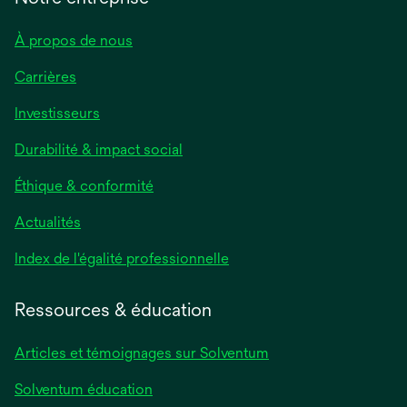
À propos de nous
Carrières
Investisseurs
Durabilité & impact social
Éthique & conformité
Actualités
s’ouvre
Index de l'égalité professionnelle
dans
un
Ressources & éducation
nouvel
onglet
Articles et témoignages sur Solventum
Solventum éducation