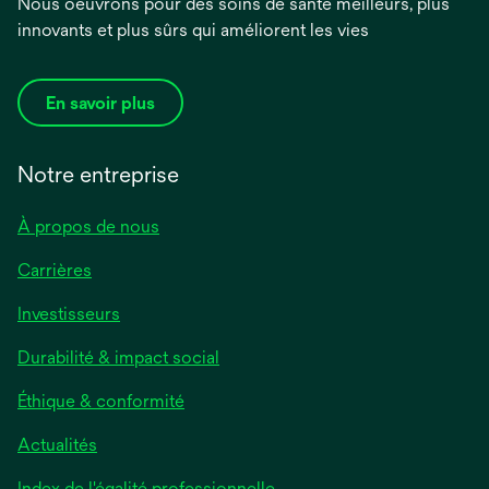
Nous oeuvrons pour des soins de santé meilleurs, plus
innovants et plus sûrs qui améliorent les vies
En savoir plus
Notre entreprise
À propos de nous
Carrières
Investisseurs
Durabilité & impact social
Éthique & conformité
Actualités
s’ouvre
Index de l'égalité professionnelle