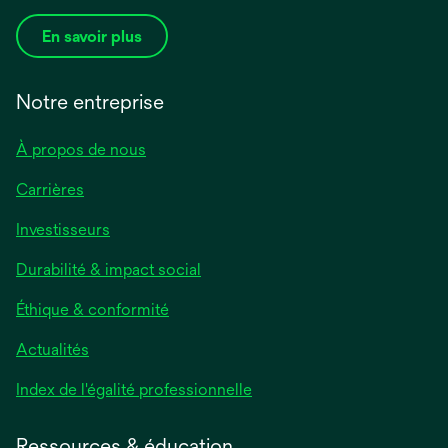
En savoir plus
Notre entreprise
À propos de nous
Carrières
Investisseurs
Durabilité & impact social
Éthique & conformité
Actualités
s’ouvre
Index de l'égalité professionnelle
dans
un
Ressources & éducation