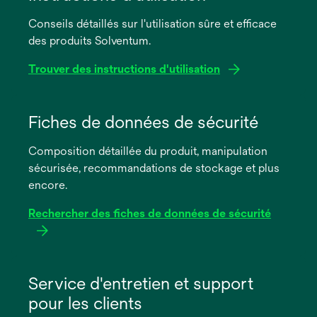
Conseils détaillés sur l'utilisation sûre et efficace
des produits Solventum.
Trouver des instructions d'utilisation
s’ouvre
dans
Fiches de données de sécurité
un
Composition détaillée du produit, manipulation
nouvel
sécurisée, recommandations de stockage et plus
onglet
encore.
Rechercher des fiches de données de sécurité
s’ouvre
dans
Service d'entretien et support
un
pour les clients
nouvel