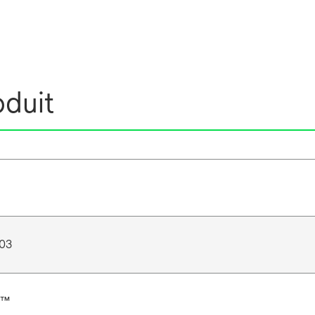
oduit
03
r™