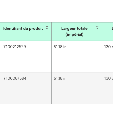
Identifiant du produit
Largeur totale
(impérial)
7100212579
51.18 in
130
7100087594
51.18 in
130