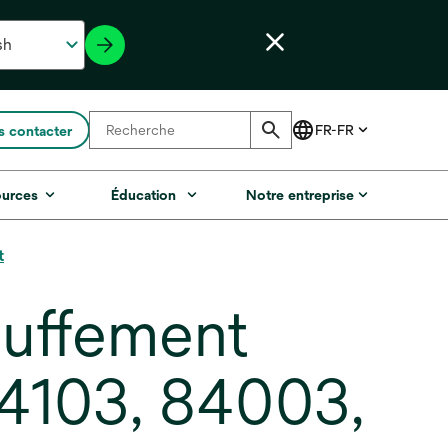
 contacter
ources
Éducation
Notre entreprise
t
auffement
84103, 84003,