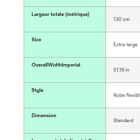
Largeur totale (métrique)
130 cm
Size
Extra-large
OverallWidthImperial
51.18 in
Style
Robe flexib
Dimension
Standard