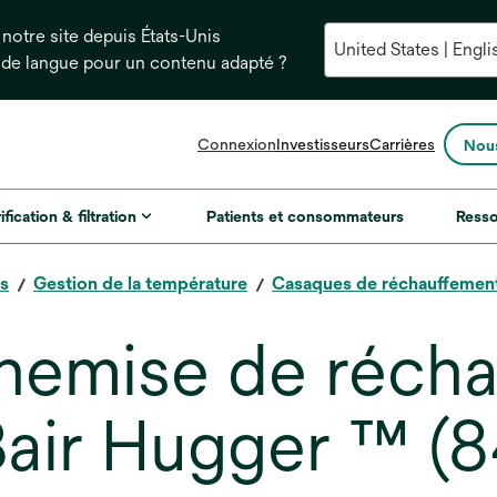
notre site depuis États-Unis
 de langue pour un contenu adapté ?
s’ouvre
Connexion
Investisseurs
Carrières
Nous
dans
un
nouvel
ification & filtration
Patients et consommateurs
Ress
onglet
es
Gestion de la température
Casaques de réchauffemen
hemise de réch
Bair Hugger ™ (