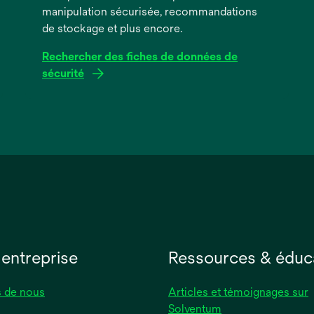
manipulation sécurisée, recommandations
de stockage et plus encore.
Rechercher des fiches de données de
sécurité
s’ouvre
dans
un
nouvel
onglet
 entreprise
Ressources & éduc
 de nous
Articles et témoignages sur
Solventum