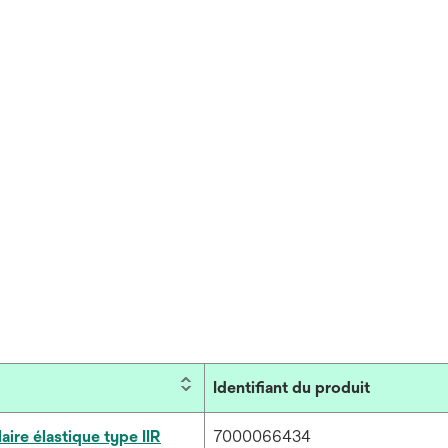
Identifiant du produit
aire élastique type IIR
7000066434