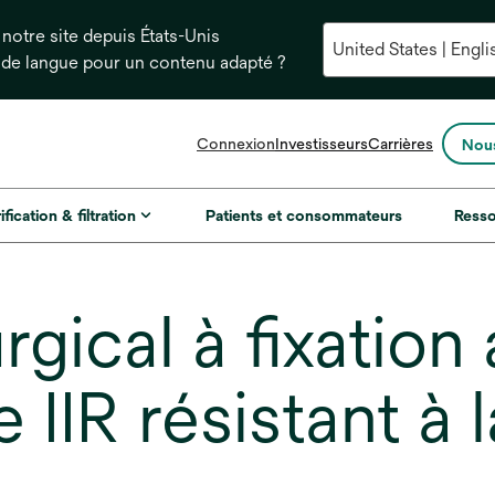
notre site depuis États-Unis
 de langue pour un contenu adapté ?
s’ouvre
Connexion
Investisseurs
Carrières
Nous
dans
un
nouvel
ification & filtration
Patients et consommateurs
Ress
onglet
gical à fixation 
 IIR résistant à 