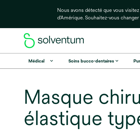
Nous avons détecté que vous visitez 
d'Amérique. Souhaitez-vous changer
Médical
Soins bucco-dentaires
Pur
Masque chirur
élastique type