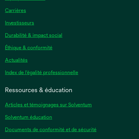
Carrières
Investisseurs
Durabilité & impact social
Éthique & conformité
Actualités
s’ouvre
Index de l'égalité professionnelle
dans
un
Ressources & éducation
nouvel
onglet
Articles et témoignages sur Solventum
Solventum éducation
Documents de conformité et de sécurité