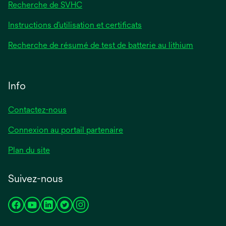
Recherche de SVHC
Instructions d’utilisation et certificats
Recherche de résumé de test de batterie au lithium
Info
Contactez-nous
Connexion au portail partenaire
Plan du site
Suivez-nous
s’ouvre
s’ouvre
s’ouvre
s’ouvre
s’ouvre
dans
dans
dans
dans
dans