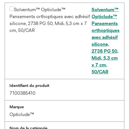
Solventum™
Opticlude™
Pansements
orthoptiques
avec adhésif
silicone,
2738 PG 50,
Midi, 5,3 cm
x 7 cm,
50/CAR
Identifiant du produit
7100385410
Marque
Opticlude™
Nom de la catégorie