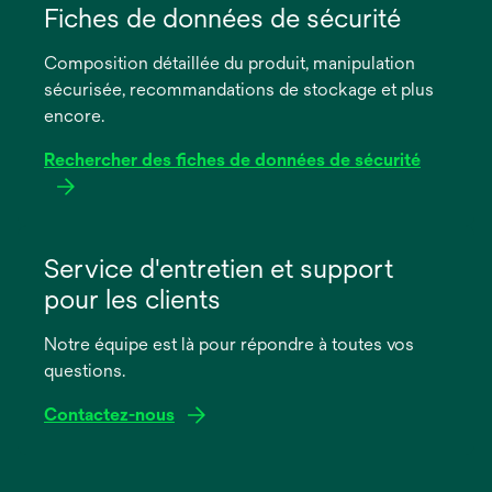
dans
Fiches de données de sécurité
un
Composition détaillée du produit, manipulation
nouvel
sécurisée, recommandations de stockage et plus
onglet
encore.
Rechercher des fiches de données de sécurité
s’ouvre
dans
Service d'entretien et support
un
pour les clients
nouvel
onglet
Notre équipe est là pour répondre à toutes vos
questions.
Contactez-nous