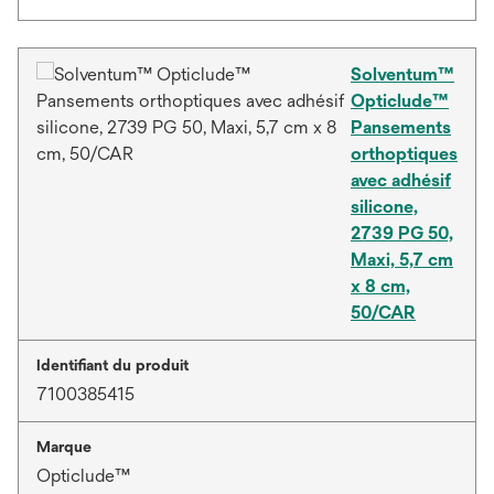
Solventum™
Opticlude™
Pansements
orthoptiques
avec adhésif
silicone,
2739 PG 50,
Maxi, 5,7 cm
x 8 cm,
50/CAR
Identifiant du produit
7100385415
Marque
Opticlude™