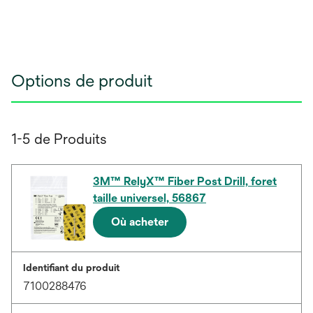
Options de produit
1-5 de Produits
3M™ RelyX™ Fiber Post Drill, foret
taille universel, 56867
Où acheter
Identifiant du produit
7100288476