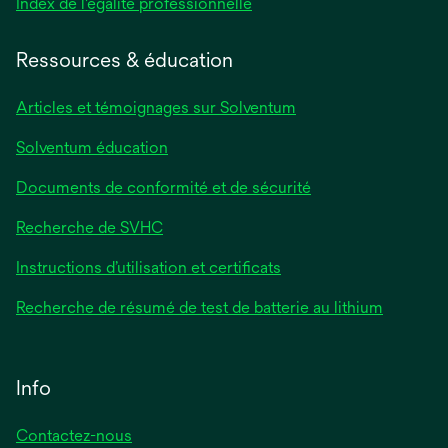
s’ouvre
Index de l'égalité professionnelle
dans
un
Ressources & éducation
nouvel
onglet
Articles et témoignages sur Solventum
Solventum éducation
Documents de conformité et de sécurité
Recherche de SVHC
Instructions d’utilisation et certificats
Recherche de résumé de test de batterie au lithium
Info
Contactez-nous