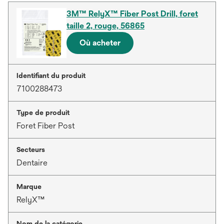
3M™ RelyX™ Fiber Post Drill, foret
taille 2, rouge, 56865
Où acheter
Identifiant du produit
7100288473
Type de produit
Foret Fiber Post
Secteurs
Dentaire
Marque
RelyX™
Nom de la catégorie