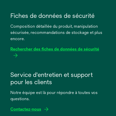
s’ouvre
dans
Fiches de données de sécurité
un
Composition détaillée du produit, manipulation
nouvel
sécurisée, recommandations de stockage et plus
onglet
encore.
Rechercher des fiches de données de sécurité
s’ouvre
dans
Service d'entretien et support
un
pour les clients
nouvel
onglet
Notre équipe est là pour répondre à toutes vos
questions.
Contactez-nous