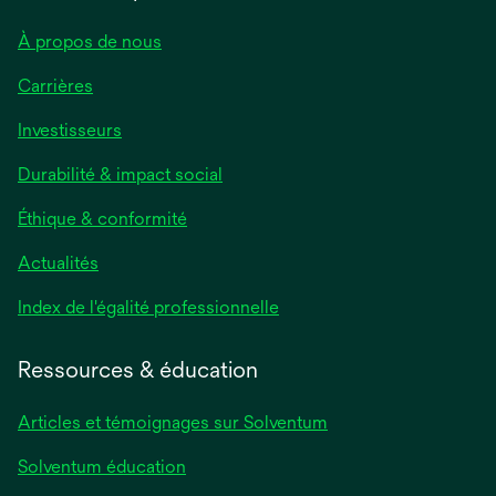
À propos de nous
Carrières
Investisseurs
Durabilité & impact social
Éthique & conformité
Actualités
s’ouvre
Index de l'égalité professionnelle
dans
un
Ressources & éducation
nouvel
onglet
Articles et témoignages sur Solventum
Solventum éducation