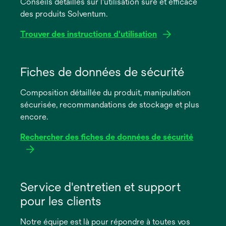
Conseils détaillés sur l'utilisation sûre et efficace
des produits Solventum.
Trouver des instructions d'utilisation
s’ouvre
dans
Fiches de données de sécurité
un
Composition détaillée du produit, manipulation
nouvel
sécurisée, recommandations de stockage et plus
onglet
encore.
Rechercher des fiches de données de sécurité
s’ouvre
dans
Service d'entretien et support
un
pour les clients
nouvel
onglet
Notre équipe est là pour répondre à toutes vos