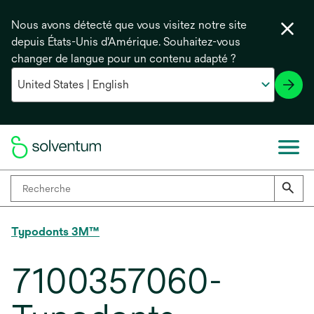
Nous avons détecté que vous visitez notre site
depuis États-Unis d'Amérique. Souhaitez-vous
changer de langue pour un contenu adapté ?
Typodonts 3M™
7100357060-