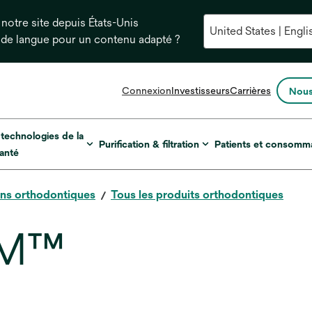
notre site depuis États-Unis
 de langue pour un contenu adapté ?
s’ouvre
Connexion
Investisseurs
Carrières
Nous
dans
un
nouvel
 technologies de la
Purification & filtration
Patients et consomm
onglet
anté
ons orthodontiques
Tous les produits orthodontiques
3M™