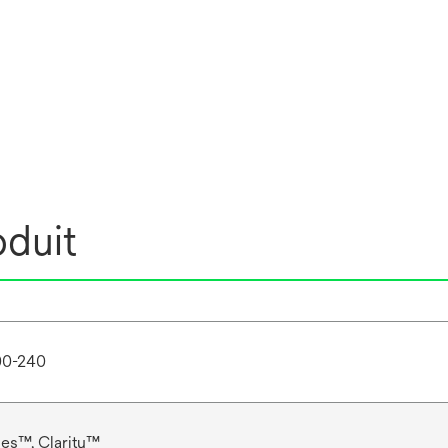
oduit
00-240
ies™, Clarity™