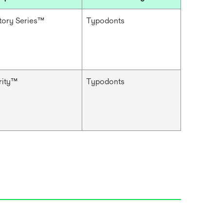
tory Series™
Typodonts
rity™
Typodonts