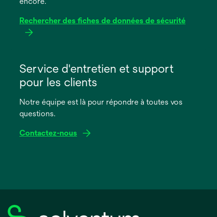
encore.
Rechercher des fiches de données de sécurité
s’ouvre
dans
Service d'entretien et support
un
pour les clients
nouvel
onglet
Notre équipe est là pour répondre à toutes vos
questions.
Contactez-nous