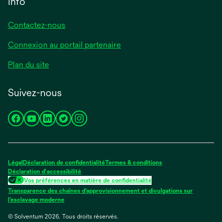
Info
Contactez-nous
Connexion au portail partenaire
Plan du site
Suivez-nous
s’ouvre
s’ouvre
s’ouvre
s’ouvre
s’ouvre
dans
dans
dans
dans
dans
un
un
un
un
un
nouvel
nouvel
nouvel
nouvel
nouvel
Légal
Déclaration de confidentialité
Termes & conditions
onglet
onglet
onglet
onglet
onglet
Déclaration d'accessibilité
Vos préférences en matière de confidentialité
Transparence des chaînes d’approvisionnement et divulgations sur
s’ouvre
l’esclavage moderne
dans
© Solventum 2026. Tous droits réservés.
un