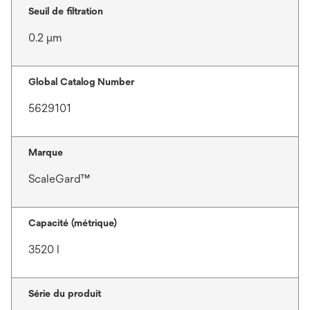
Seuil de filtration
0.2 μm
Global Catalog Number
5629101
Marque
ScaleGard™
Capacité (métrique)
3520 l
Série du produit