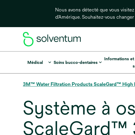
Nous avons détecté que vous visitez 
d'Amérique. Souhaitez-vous changer
Informations et
Médical
Soins bucco-dentaires
s
3M™ Water Filtration Products ScaleGard™ High
Système à os
ScaleGard™ 