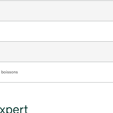
e boissons
xpert