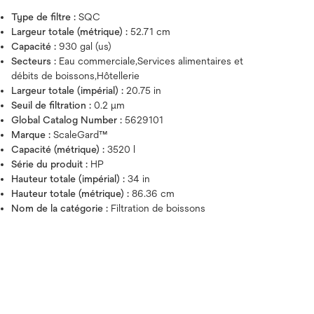
Type de filtre :
SQC
Largeur totale (métrique) :
52.71 cm
Capacité :
930 gal (us)
Secteurs :
Eau commerciale,Services alimentaires et
débits de boissons,Hôtellerie
Largeur totale (impérial) :
20.75 in
Seuil de filtration :
0.2 μm
Global Catalog Number :
5629101
Marque :
ScaleGard™
Capacité (métrique) :
3520 l
Série du produit :
HP
Hauteur totale (impérial) :
34 in
Hauteur totale (métrique) :
86.36 cm
Nom de la catégorie :
Filtration de boissons