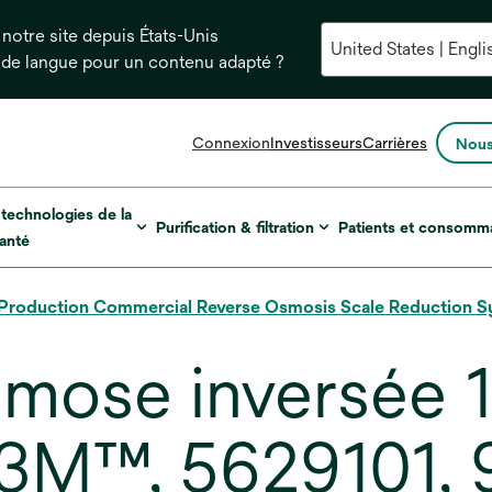
notre site depuis États-Unis
 de langue pour un contenu adapté ?
s’ouvre
Connexion
Investisseurs
Carrières
Nous
dans
un
nouvel
 technologies de la
Purification & filtration
Patients et consomm
onglet
anté
 Production Commercial Reverse Osmosis Scale Reduction 
mose inversée 
3M™, 5629101, 9