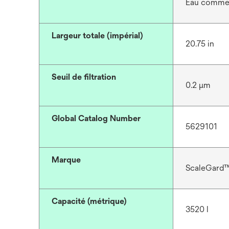
Eau commerc
Largeur totale (impérial)
20.75 in
Seuil de filtration
0.2 μm
Global Catalog Number
5629101
Marque
ScaleGard
Capacité (métrique)
3520 l