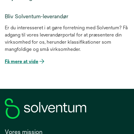
Bliv Solventum-leverandør
Er du interesseret i at gøre forretning med Solventum? Få
adgang til vores leverandørportal for at præsentere din
virksomhed for os, herunder klassifikationer som
mangfoldige og små virksomheder.
Få mere at vide
opens
in
a
new
tab
Vores mission