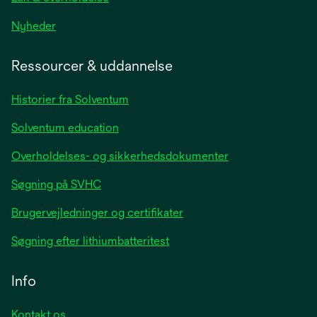
opens
Nyheder
in
a
Ressourcer & uddannelse
new
tab
Historier fra Solventum
Solventum education
Overholdelses- og sikkerhedsdokumenter
Søgning på SVHC
Brugervejledninger og certifikater
Søgning efter lithiumbatteritest
Info
Kontakt os