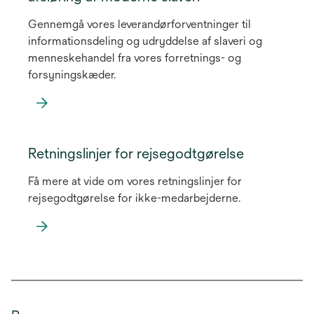
Gennemgå vores leverandørforventninger til
informationsdeling og udryddelse af slaveri og
menneskehandel fra vores forretnings- og
forsyningskæder.
opens
in
Retningslinjer for rejsegodtgørelse
a
Få mere at vide om vores retningslinjer for
new
rejsegodtgørelse for ikke-medarbejderne.
tab