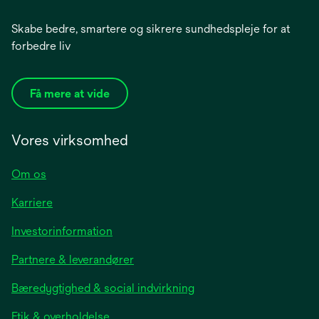
Skabe bedre, smartere og sikrere sundhedspleje for at
forbedre liv
Få mere at vide
Vores virksomhed
Om os
Karriere
opens
Investorinformation
in
Partnere & leverandører
a
new
Bæredygtighed & social indvirkning
tab
Etik & overholdelse