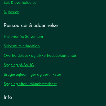
Etik & overholdelse
opens
Nyheder
in
a
Ressourcer & uddannelse
new
tab
Historier fra Solventum
Solventum education
Overholdelses- og sikkerhedsdokumenter
Søgning på SVHC
Brugervejledninger og certifikater
Søgning efter lithiumbatteritest
Info