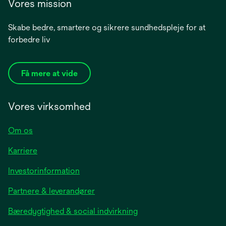
Vores mission
Skabe bedre, smartere og sikrere sundhedspleje for at
forbedre liv
Få mere at vide
Vores virksomhed
Om os
Karriere
opens
Investorinformation
in
Partnere & leverandører
a
new
Bæredygtighed & social indvirkning
tab