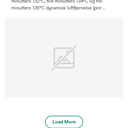
minutters 132°C, fire-minutters 134°C og tre-
minutters 135°C dynamisk luftfjernelse (pre-
vakuum og SFPP) dampsterilisationscyklusser.
Disse færdigpakkede testpakker lader dig
inspicere den biologiske indikator (BI) og kemiske
integrator (CI) før og efter behandling uden at åbne
pakken.
Load More