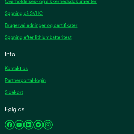
Overholdelses- og sikkerhedsdokumenter
Søgning på SVHC
Brugervejledninger og certifikater
Søgning efter lithiumbatteritest
Info
Kontakt os
Partnerportal-login
Sidekort
Følg os
opens
opens
opens
opens
opens