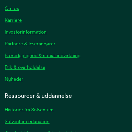
Om os
Karriere
opens
Investorinformation
in
Partnere & leverandører
a
new
Bæredygtighed & social indvirkning
tab
Etik & overholdelse
opens
Nyheder
in
a
Ressourcer & uddannelse
new
tab
Historier fra Solventum
Solventum education