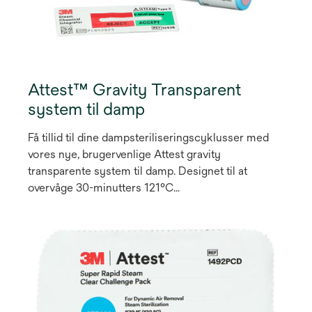
Attest™ Gravity Transparent
system til damp
Få tillid til dine dampsteriliseringscyklusser med
vores nye, brugervenlige Attest gravity
transparente system til damp. Designet til at
overvåge 30-minutters 121°C
gravitationsforskydning
dampsteriliseringscyklusser, disse færdipakkede
testpakker lader dig inspicere den biologiske
indikator (BI) og kemiske integrator (CI) før og
efter behandling uden at åbne pakken.