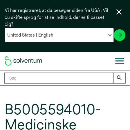
Vi har registreret, at du besøger siden fra USA. Vil
du skifte sprog for at se indhold, der er tilpasset
dig?
B5005594010-
Medicinske