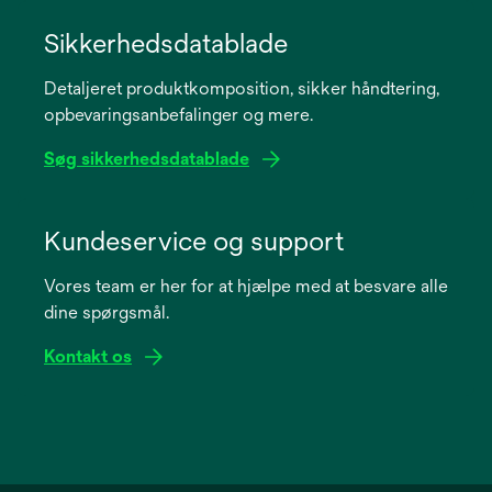
opens
in
Sikkerhedsdatablade
a
Detaljeret produktkomposition, sikker håndtering,
new
opbevaringsanbefalinger og mere.
tab
Søg sikkerhedsdatablade
opens
in
Kundeservice og support
a
Vores team er her for at hjælpe med at besvare alle
new
dine spørgsmål.
tab
Kontakt os