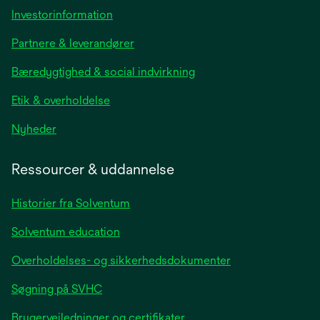
opens
Investorinformation
in
Partnere & leverandører
a
new
Bæredygtighed & social indvirkning
tab
Etik & overholdelse
opens
Nyheder
in
a
Ressourcer & uddannelse
new
tab
Historier fra Solventum
Solventum education
Overholdelses- og sikkerhedsdokumenter
Søgning på SVHC
Brugervejledninger og certifikater