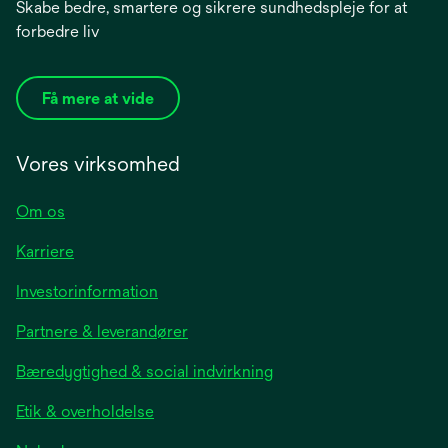
Skabe bedre, smartere og sikrere sundhedspleje for at
forbedre liv
Få mere at vide
Vores virksomhed
Om os
Karriere
opens
Investorinformation
in
Partnere & leverandører
a
new
Bæredygtighed & social indvirkning
tab
Etik & overholdelse