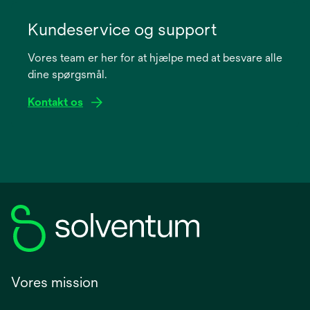
opens
in
Kundeservice og support
a
Vores team er her for at hjælpe med at besvare alle
new
dine spørgsmål.
tab
Kontakt os
Vores mission