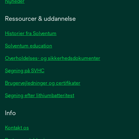
opens
Nyheder
in
a
Ressourcer & uddannelse
new
tab
Historier fra Solventum
Solventum education
Overholdelses- og sikkerhedsdokumenter
Søgning på SVHC
Brugervejledninger og certifikater
Søgning efter lithiumbatteritest
Info
Kontakt os