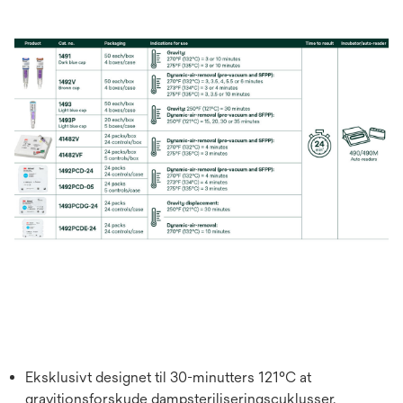
Eksklusivt designet til 30-minutters 121°C at
gravitionsforskyde dampsteriliseringscyklusser.