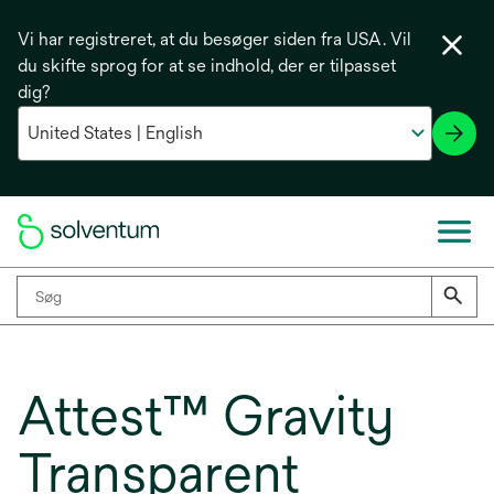
Vi har registreret, at du besøger siden fra USA. Vil
du skifte sprog for at se indhold, der er tilpasset
dig?
Attest™ Gravity
Transparent