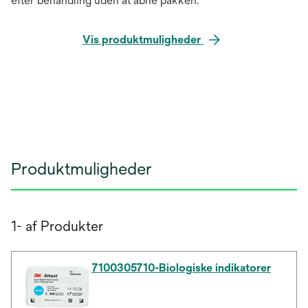
efter behandling uden at åbne pakken.
Vis produktmuligheder
Produktmuligheder
1- af Produkter
7100305710-Biologiske indikatorer