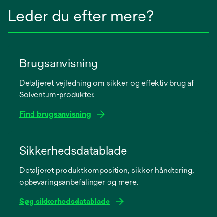
Leder du efter mere?
Brugsanvisning
Detaljeret vejledning om sikker og effektiv brug af
Solventum-produkter.
Find brugsanvisning
opens
in
Sikkerhedsdatablade
a
Detaljeret produktkomposition, sikker håndtering,
new
opbevaringsanbefalinger og mere.
tab
Søg sikkerhedsdatablade