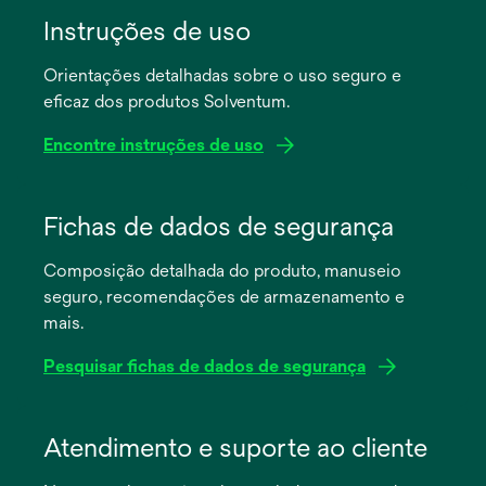
Instruções de uso
Orientações detalhadas sobre o uso seguro e
eficaz dos produtos Solventum.
Encontre instruções de uso
abre
em
Fichas de dados de segurança
uma
Composição detalhada do produto, manuseio
nova
seguro, recomendações de armazenamento e
guia
mais.
Pesquisar fichas de dados de segurança
abre
em
Atendimento e suporte ao cliente
uma