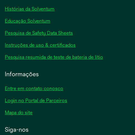
Histórias da Solventum
Educação Solventum
abre
Pesquisa de Safety Data Sheets
em
abre
Instruções de uso & certificados
uma
em
nova
abre
Pesquisa resumida de teste de bateria de lítio
uma
guia
em
nova
uma
Informações
guia
nova
guia
Entre em contato conosco
Login no Portal de Parceiros
Mapa do site
Siga-nos