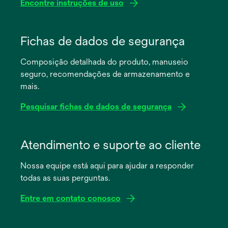
Encontre instruções de uso
abre
em
Fichas de dados de segurança
uma
Composição detalhada do produto, manuseio
nova
seguro, recomendações de armazenamento e
guia
mais.
Pesquisar fichas de dados de segurança
abre
em
Atendimento e suporte ao cliente
uma
Nossa equipe está aqui para ajudar a responder
nova
todas as suas perguntas.
guia
Entre em contato conosco