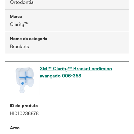
Ortodontia
Marca
Clarity™
Nome da categoria
Brackets
3M™ Clarity™ Bracket cerâmico
avançado 006-358
ID do produto
HI010236878
Arco