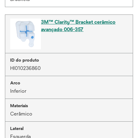
3M™ Clarity™ Bracket cerâmico
avançado 006-357
ID do produto
HI010236860
Arco
Inferior
Materiais
Cerâmico
Lateral
Esquerda