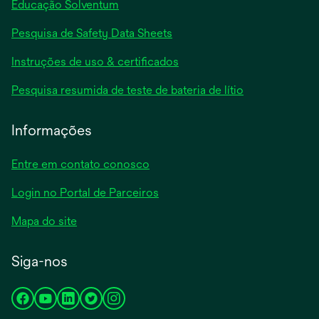
Educação Solventum
abre
Pesquisa de Safety Data Sheets
em
abre
Instruções de uso & certificados
uma
em
nova
abre
Pesquisa resumida de teste de bateria de lítio
uma
guia
em
nova
uma
Informações
guia
nova
guia
Entre em contato conosco
Login no Portal de Parceiros
Mapa do site
Siga-nos
abre
abre
abre
abre
abre