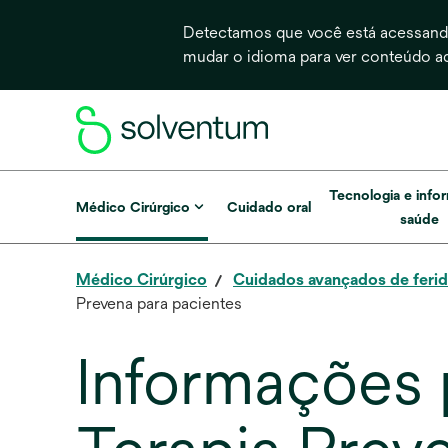
Detectamos que você está acessando
mudar o idioma para ver conteúdo a
Tecnologia e info
Médico Cirúrgico
Cuidado oral
saúde
Médico Cirúrgico
Cuidados avançados de feri
Prevena para pacientes
Informações 