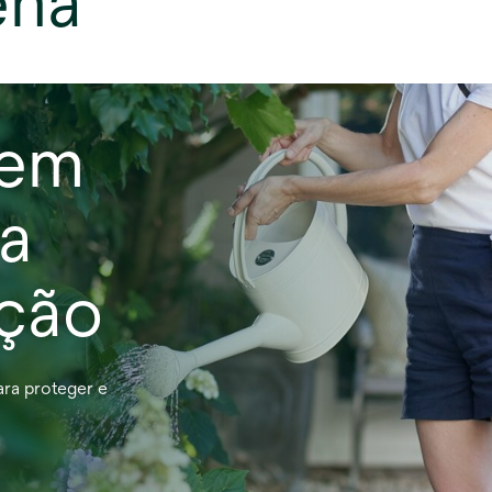
ena
 em
a
ação
ara proteger e