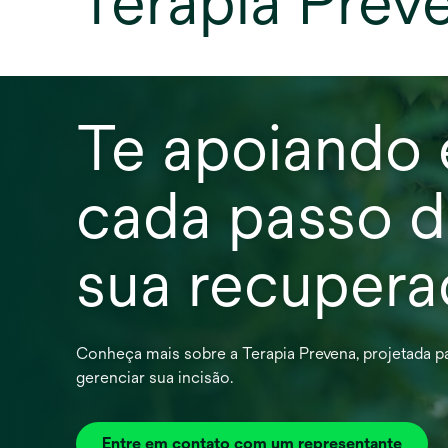
Terapia Prev
Te apoiando
cada passo d
sua recuper
Conheça mais sobre a Terapia Prevena, projetada p
gerenciar sua incisão.
Entre em contato com um representante