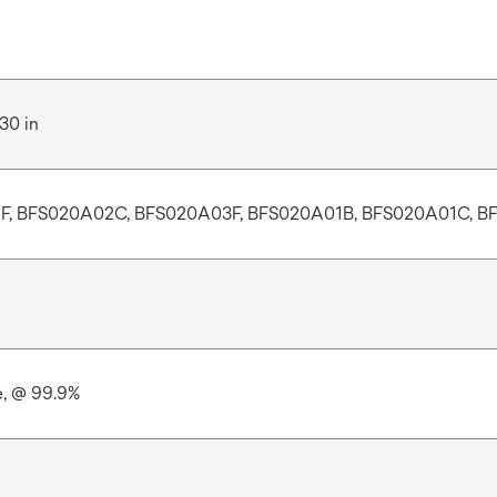
 30 in
F, BFS020A02C, BFS020A03F, BFS020A01B, BFS020A01C, B
e, @ 99.9%