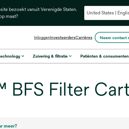
ite bezoekt vanuit Verenigde Staten.
 op maat?
opens
Inloggen
Investeerders
Carrières
Neem contact 
in
a
new
 technology
Zuivering & filtratie
Patiënten & consumenten
tab
BFS Filter Cart
ar meer?