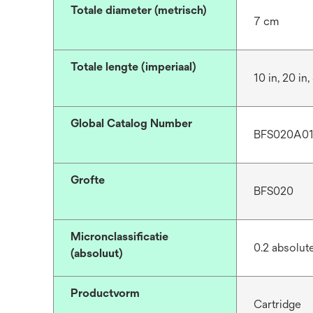
Totale diameter (metrisch)
7 cm
Totale lengte (imperiaal)
10 in, 20 in,
Global Catalog Number
BFS020A01
Grofte
BFS020
Micronclassificatie
0.2 absolut
(absoluut)
Productvorm
Cartridge