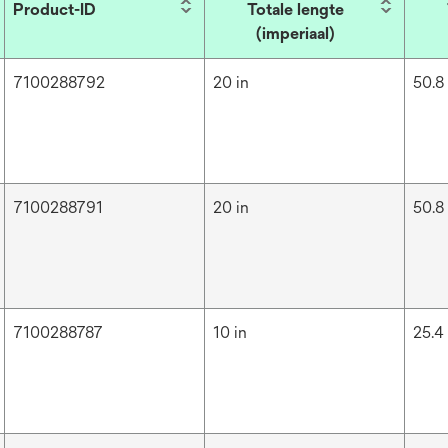
Product-ID
Totale lengte
(imperiaal)
7100288792
20 in
50.8
7100288791
20 in
50.8
7100288787
10 in
25.4