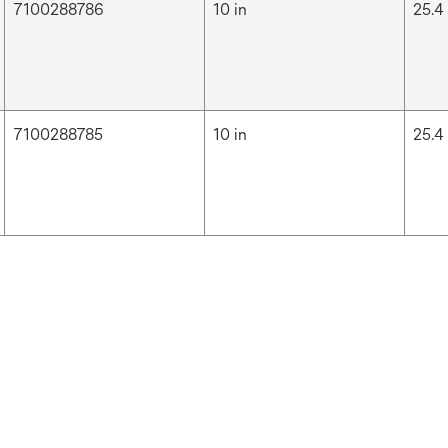
7100288786
10 in
25.4
7100288785
10 in
25.4