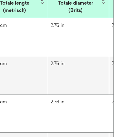
Totale lengte
Totale diameter
Totale 
(metrisch)
(Brits)
(metr
 cm
2.76 in
7 cm
 cm
2.76 in
7 cm
 cm
2.76 in
7 cm