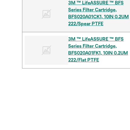
3M ™ LifeASSURE ™ BFS
Series Filter Cartridge,
BFS020A01CK1, 10IN 0.2UM
222/Spear PTFE
3M ™ LifeASSURE ™ BFS
Series Filter Cartridge,
BFS020A01FK1, 10IN 0.2UM
222/Flat PTFE