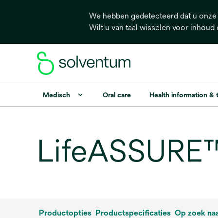
We hebben gedetecteerd dat u onze s
Wilt u van taal wisselen voor inhoud
Medisch
Oral care
Health information &
LifeASSURE™ 
Productopties
Productspecificaties
Op zoek na