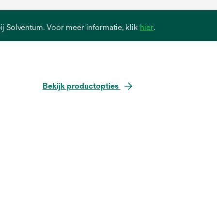
opens
 bij Solventum. Voor meer informatie, klik
hier
.
in
a
new
tab
Bekijk productopties