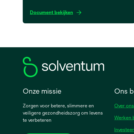
o
Document bekijken
p
e
n
s
i
n
a
n
e
w
Onze missie
Ons be
t
a
b
Zorgen voor betere, slimmere en
Over ons
veiligere gezondheidszorg om levens
Werken b
te verbeteren
Investee