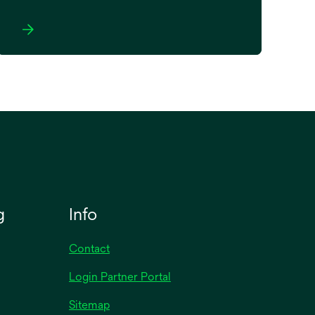
opens
in
a
new
tab
g
Info
Contact
Login Partner Portal
Sitemap