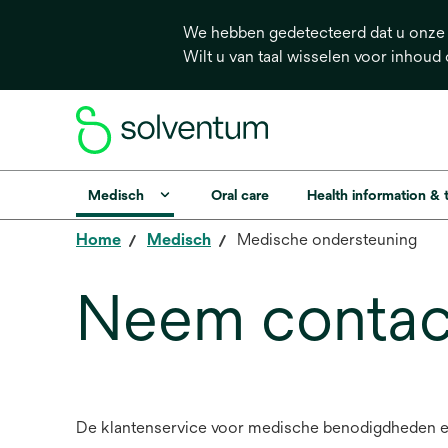
We hebben gedetecteerd dat u onze s
Wilt u van taal wisselen voor inhoud
Medisch
Oral care
Health information &
Home
Medisch
Medische ondersteuning
Neem contac
De klantenservice voor medische benodigdheden en