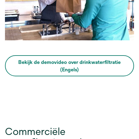
Bekijk de demovideo over drinkwaterfiltratie
opens
(Engels)
in
a
new
tab
Commerciële