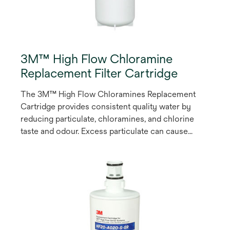
3M™ High Flow Chloramine
Replacement Filter Cartridge
The 3M™ High Flow Chloramines Replacement
Cartridge provides consistent quality water by
reducing particulate, chloramines, and chlorine
taste and odour. Excess particulate can cause
abrasion and short life on pumps, seals, o-rings,
and valves, while excess chlorine and chloramines
residual can cause unpleasant-tasting beverages.
Chloramines reduction helps eliminate corrosion
damage to stainless steel kitchen equipment and
rubber plumbing fittings. Our Sanitary Quick
Change (SQC) encapsulated design allows for fast
and easy cartridge change-outs without the need