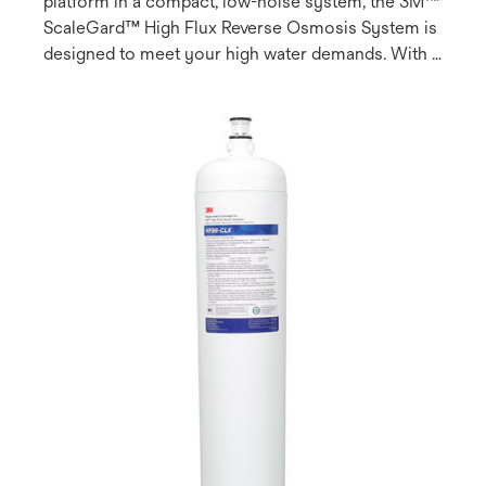
platform in a compact, low-noise system, the 3M™
ScaleGard™ High Flux Reverse Osmosis System is
designed to meet your high water demands. With a
water efficiency rate of over 70%, it provides
sustainable mineral reduction for coffee brewers,
espresso machines, steamers and combi ovens,
making it the perfect filtration solution for coffee
shops, restaurants, convenience stores and
cafeterias.