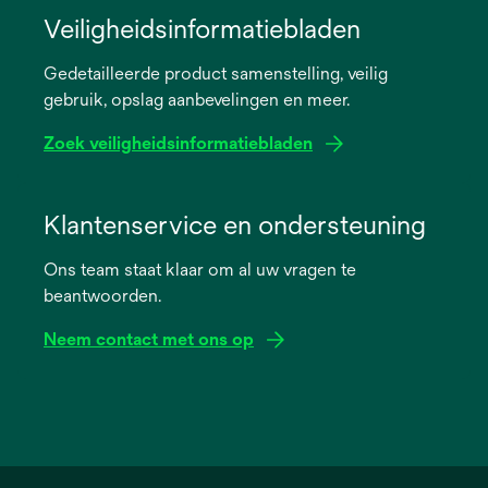
in
Veiligheidsinformatiebladen
a
Gedetailleerde product samenstelling, veilig
new
gebruik, opslag aanbevelingen en meer.
tab
Zoek veiligheidsinformatiebladen
opens
in
Klantenservice en ondersteuning
a
Ons team staat klaar om al uw vragen te
new
beantwoorden.
tab
Neem contact met ons op