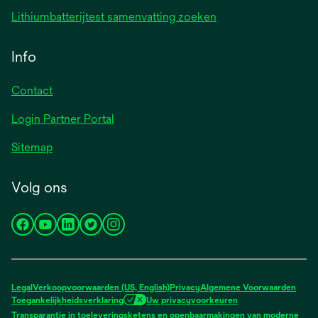
Lithiumbatterijtest samenvatting zoeken
Info
Contact
Login Partner Portal
Sitemap
Volg ons
opens
opens
opens
opens
opens
in
in
in
in
in
a
a
a
a
a
new
new
new
new
new
Legal
Verkoopvoorwaarden (US, English)
Privacy
Algemene Voorwaarden
tab
tab
tab
tab
tab
Toegankelijkheidsverklaring
Uw privacyvoorkeuren
Transparantie in toeleveringsketens en openbaarmakingen van moderne