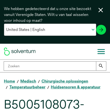
We hebben gedetecteerd dat u onze site bezoekt
vanuit Verenigde Staten. Wilt u van taal wisselen
voor inhoud op maat?
Home
Medisch
Chirurgische oplossingen
Temperatuurbeheer
Huidsensoren & apparatuur
B5005108073-