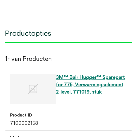
Productopties
1- van Producten
3M™ Bair Hugger™ Sparepart
for 775, Verwarmingselement
2-level, 771019, stuk
Product-ID
7100002158