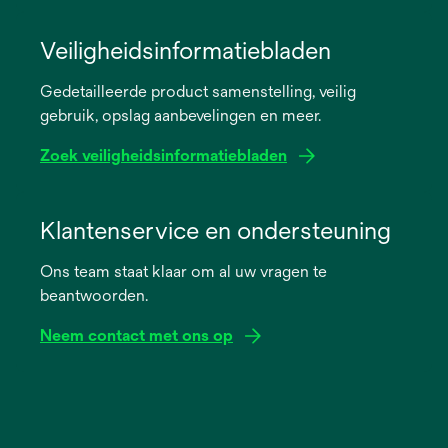
opens
in
Veiligheidsinformatiebladen
a
Gedetailleerde product samenstelling, veilig
new
gebruik, opslag aanbevelingen en meer.
tab
Zoek veiligheidsinformatiebladen
opens
in
Klantenservice en ondersteuning
a
Ons team staat klaar om al uw vragen te
new
beantwoorden.
tab
Neem contact met ons op