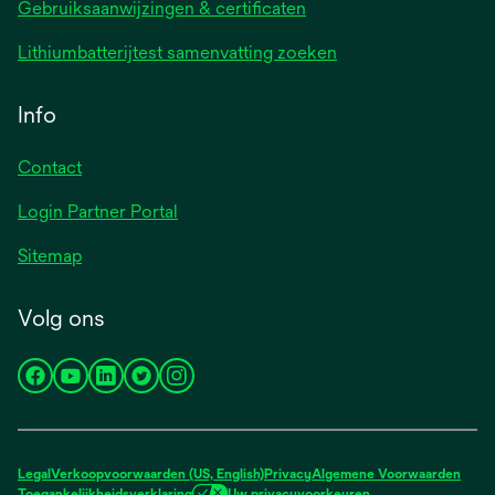
Gebruiksaanwijzingen & certificaten
Lithiumbatterijtest samenvatting zoeken
Info
Contact
Login Partner Portal
Sitemap
Volg ons
opens
opens
opens
opens
opens
in
in
in
in
in
a
a
a
a
a
new
new
new
new
new
Legal
Verkoopvoorwaarden (US, English)
Privacy
Algemene Voorwaarden
tab
tab
tab
tab
tab
Toegankelijkheidsverklaring
Uw privacyvoorkeuren