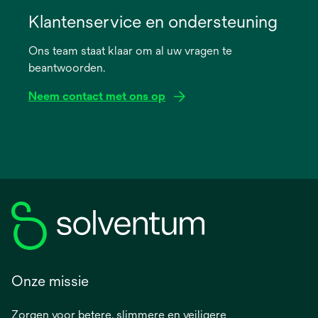
opens
in
Klantenservice en ondersteuning
a
Ons team staat klaar om al uw vragen te
new
beantwoorden.
tab
Neem contact met ons op
Onze missie
Zorgen voor betere, slimmere en veiligere