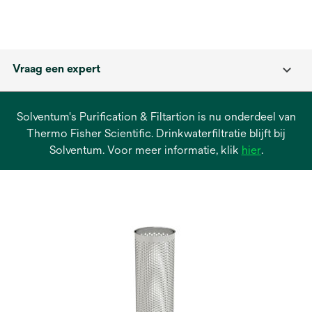
Vraag een expert
Solventum's Purification & Filtartion is nu onderdeel van
Thermo Fisher Scientific. Drinkwaterfiltratie blijft bij
opens
Solventum. Voor meer informatie, klik
hier
.
in
a
new
tab