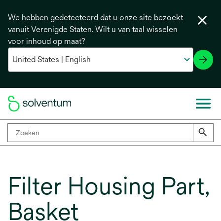
We hebben gedetecteerd dat u onze site bezoekt
vanuit Verenigde Staten. Wilt u van taal wisselen
voor inhoud op maat?
Filter Housing Part,
Basket