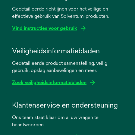
Gedetailleerde richtlijnen voor het veilige en
effectieve gebruik van Solventum-producten.
Vind instructies voor gebruik
opens
in
Veiligheidsinformatiebladen
a
Gedetailleerde product samenstelling, veilig
new
gebruik, opslag aanbevelingen en meer.
tab
Zoek veiligheidsinformatiebladen
opens
in
Klantenservice en ondersteuning
a
Ons team staat klaar om al uw vragen te
new
beantwoorden.
tab