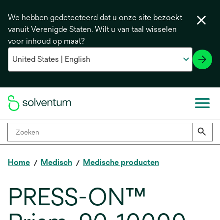
We hebben gedetecteerd dat u onze site bezoekt
vanuit Verenigde Staten. Wilt u van taal wisselen
voor inhoud op maat?
Home
Medisch
Medische producten
PRESS-ON™