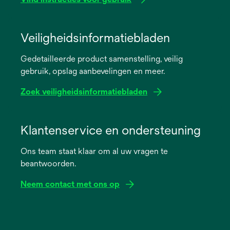
opens
in
Veiligheidsinformatiebladen
a
Gedetailleerde product samenstelling, veilig
new
gebruik, opslag aanbevelingen en meer.
tab
Zoek veiligheidsinformatiebladen
opens
in
Klantenservice en ondersteuning
a
Ons team staat klaar om al uw vragen te
new
beantwoorden.
tab
Neem contact met ons op