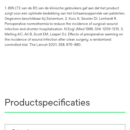
1. 89% (72 van de 81) van de klinische gebruikers gaf aan dat het product
zorgt voor een optimale bedekking van het lichaamsoppervlak van patiënten.
Gegevens beschikbaar bij Solventum. 2. Kurz A, Sessler DI, Lenhardt R.
Perioperative normothermia to reduce the incidence of surgical-wound
infection and shorten hospitalization. N Engl JMed 1996; 334: 1209–1215. 3.
Melling AC, Ali B, Scott EM, Leaper DJ. Effects of preoperative warming on
the incidence of wound infection after clean surgery: a randomised
controlled trial. The Lancet 2001; 358: 876–880.
Productspecificaties