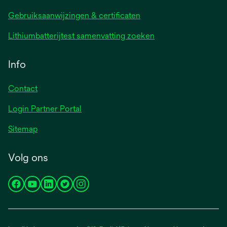
Gebruiksaanwijzingen & certificaten
Lithiumbatterijtest samenvatting zoeken
Info
Contact
Login Partner Portal
Sitemap
Volg ons
opens
opens
opens
opens
opens
in
in
in
in
in
a
a
a
a
a
new
new
new
new
new