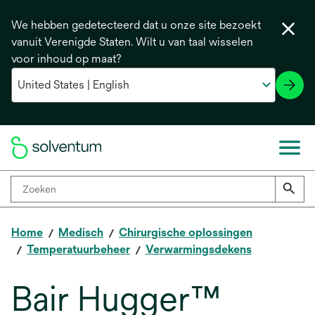
We hebben gedetecteerd dat u onze site bezoekt
vanuit Verenigde Staten. Wilt u van taal wisselen
voor inhoud op maat?
Home
Medisch
Chirurgische oplossingen
Temperatuurbeheer
Verwarmingsdekens
Bair Hugger™