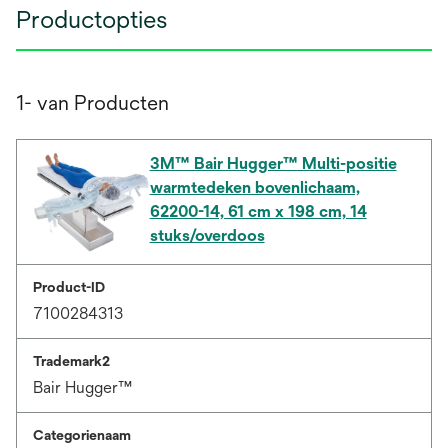
Productopties
1- van Producten
3M™ Bair Hugger™ Multi-positie
warmtedeken bovenlichaam,
62200-14, 61 cm x 198 cm, 14
stuks/overdoos
Product-ID
7100284313
Trademark2
Bair Hugger™
Categorienaam