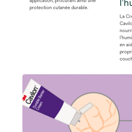
l’h
application, procurant ainsi une
protection cutanée durable.
La Cr
Cavilo
nourri
l’humi
en aid
propri
couch