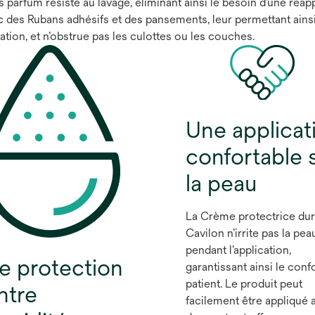
arfum résiste au lavage, éliminant ainsi le besoin d’une réappl
c des Rubans adhésifs et des pansements, leur permettant ainsi
rvation, et n’obstrue pas les culottes ou les couches.
Une applicat
confortable 
la peau
La Crème protectrice dur
Cavilon n’irrite pas la pea
pendant l’application,
e protection
garantissant ainsi le conf
patient. Le produit peut
ntre
facilement être appliqué 