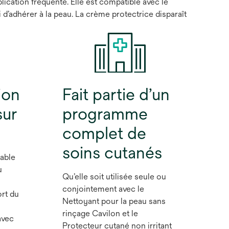
ication fréquente. Elle est compatible avec le
 d’adhérer à la peau. La crème protectrice disparaît
ion
Fait partie d’un
sur
programme
complet de
soins cutanés
able
u
Qu’elle soit utilisée seule ou
conjointement avec le
ort du
Nettoyant pour la peau sans
rinçage Cavilon et le
avec
Protecteur cutané non irritant