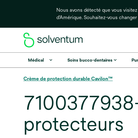
Nous avons détecté que vous visitez 
d'Amérique. Souhaitez-vous changer
Médical
Soins bucco-dentaires
Pur
Crème de protection durable Cavilon™
7100377938-
protecteurs