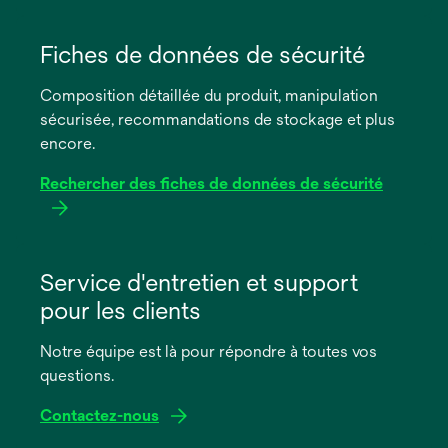
s’ouvre
dans
Fiches de données de sécurité
un
Composition détaillée du produit, manipulation
nouvel
sécurisée, recommandations de stockage et plus
onglet
encore.
Rechercher des fiches de données de sécurité
s’ouvre
dans
Service d'entretien et support
un
pour les clients
nouvel
onglet
Notre équipe est là pour répondre à toutes vos
questions.
Contactez-nous