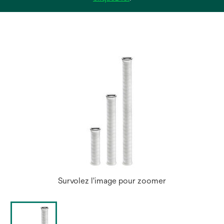
dans
un
nouvel
onglet
Survolez l'image pour zoomer