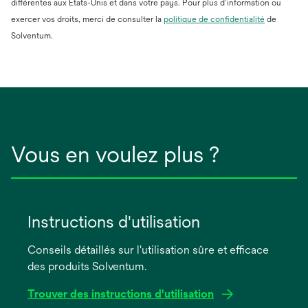
différentes aux États-Unis et dans votre pays. Pour plus d’information ou
s’ouvre
exercer vos droits, merci de consulter la
politique de confidentialité
de
dans
Solventum.
un
nouvel
onglet
Vous en voulez plus ?
Instructions d'utilisation
Conseils détaillés sur l'utilisation sûre et efficace
des produits Solventum.
Trouver des instructions d'utilisation