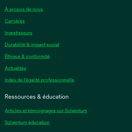
À propos de nous
Carrières
Investisseurs
Durabilité & impact social
Éthique & conformité
Actualités
s’ouvre
Index de l'égalité professionnelle
dans
un
Ressources & éducation
nouvel
onglet
Articles et témoignages sur Solventum
Solventum éducation