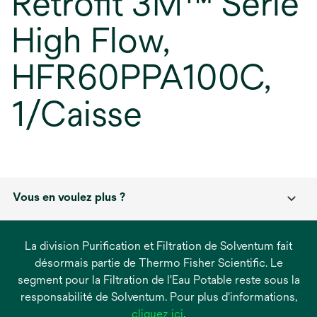
Retrofit 3M™ Série
High Flow,
HFR60PPA100C,
1/Caisse
Vous en voulez plus ?
La division Purification et Filtration de Solventum fait
désormais partie de Thermo Fisher Scientific. Le
segment pour la Filtration de l'Eau Potable reste sous la
responsabilité de Solventum. Pour plus d'informations,
s’ouvre
cliquez ici
.