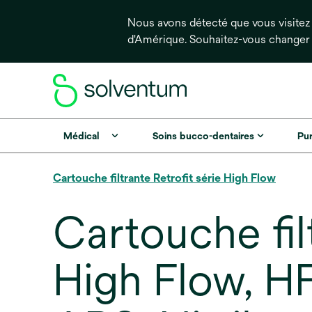
Nous avons détecté que vous visitez 
d'Amérique. Souhaitez-vous changer
Médical
Soins bucco-dentaires
Pur
Cartouche filtrante Retrofit série High Flow
Cartouche fil
High Flow, H