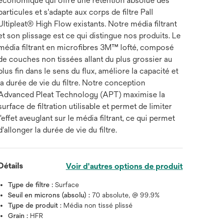
économique qui offre une rétention absolue des
particules et s'adapte aux corps de filtre Pall
Ultipleat® High Flow existants. Notre média filtrant
et son plissage est ce qui distingue nos produits. Le
média filtrant en microfibres 3M™ lofté, composé
de couches non tissées allant du plus grossier au
plus fin dans le sens du flux, améliore la capacité et
la durée de vie du filtre. Notre conception
Advanced Pleat Technology (APT) maximise la
surface de filtration utilisable et permet de limiter
l'effet aveuglant sur le média filtrant, ce qui permet
d'allonger la durée de vie du filtre.
Détails
Voir d'autres options de produit
Type de filtre :
Surface
Seuil en microns (absolu) :
70 absolute, @ 99.9%
Type de produit :
Média non tissé plissé
Grain :
HFR
Survolez l'image pour zoo