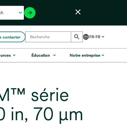
 contacter
ources
Éducation
Notre entreprise
3M™ série
 in, 70 µm