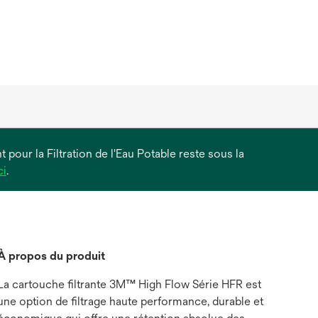
 pour la Filtration de l'Eau Potable reste sous la
s’ouvre
ci
.
dans
un
nouvel
onglet
À propos du produit
La cartouche filtrante 3M™ High Flow Série HFR est
une option de filtrage haute performance, durable et