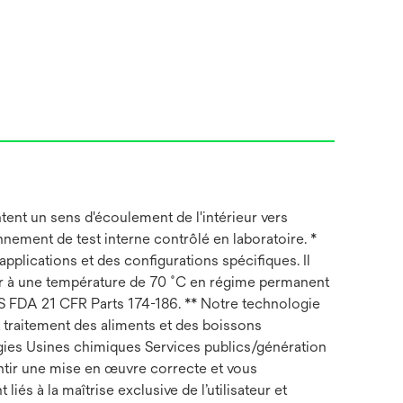
ent un sens d'écoulement de l'intérieur vers
onnement de test interne contrôlé en laboratoire. *
plications et des configurations spécifiques. Il
ster à une température de 70 ˚C en régime permanent
 US FDA 21 CFR Parts 174-186. ** Notre technologie
t traitement des aliments et des boissons
nergies Usines chimiques Services publics/génération
antir une mise en œuvre correcte et vous
s à la maîtrise exclusive de l’utilisateur et