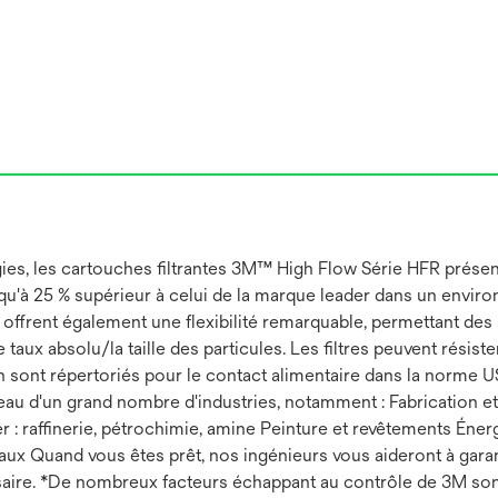
es, les cartouches filtrantes 3M™ High Flow Série HFR présent
usqu'à 25 % supérieur à celui de la marque leader dans un envir
ffrent également une flexibilité remarquable, permettant des ap
 taux absolu/la taille des particules. Les filtres peuvent rési
on sont répertoriés pour le contact alimentaire dans la norme
'eau d'un grand nombre d'industries, notamment : Fabrication e
zier : raffinerie, pétrochimie, amine Peinture et revêtements É
étaux Quand vous êtes prêt, nos ingénieurs vous aideront à gar
re. *De nombreux facteurs échappant au contrôle de 3M sont lié