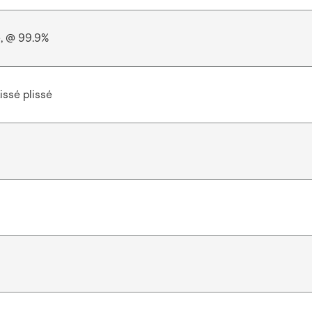
e, @ 99.9%
issé plissé