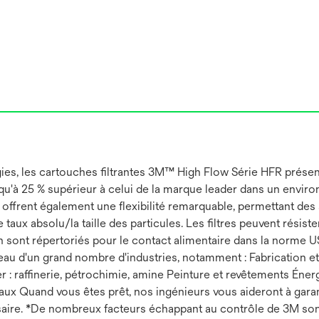
es, les cartouches filtrantes 3M™ High Flow Série HFR présent
usqu'à 25 % supérieur à celui de la marque leader dans un envir
ffrent également une flexibilité remarquable, permettant des ap
 taux absolu/la taille des particules. Les filtres peuvent rési
on sont répertoriés pour le contact alimentaire dans la norme
'eau d'un grand nombre d'industries, notamment : Fabrication e
zier : raffinerie, pétrochimie, amine Peinture et revêtements É
étaux Quand vous êtes prêt, nos ingénieurs vous aideront à gar
re. *De nombreux facteurs échappant au contrôle de 3M sont lié