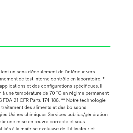
ent un sens d'écoulement de l'intérieur vers
onnement de test interne contrôlé en laboratoire. *
plications et des configurations spécifiques. Il
ster à une température de 70 ˚C en régime permanent
 US FDA 21 CFR Parts 174-186. ** Notre technologie
t traitement des aliments et des boissons
nergies Usines chimiques Services publics/génération
antir une mise en œuvre correcte et vous
s à la maîtrise exclusive de l’utilisateur et