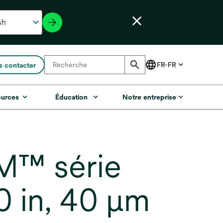
 contacter
ources
Éducation
Notre entreprise
3M™ série
 in, 40 µm