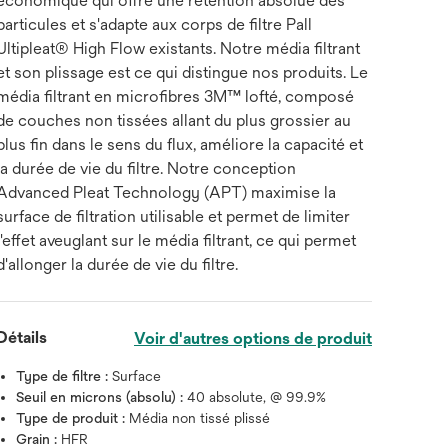
économique qui offre une rétention absolue des
particules et s'adapte aux corps de filtre Pall
Ultipleat® High Flow existants. Notre média filtrant
et son plissage est ce qui distingue nos produits. Le
média filtrant en microfibres 3M™ lofté, composé
de couches non tissées allant du plus grossier au
plus fin dans le sens du flux, améliore la capacité et
la durée de vie du filtre. Notre conception
Advanced Pleat Technology (APT) maximise la
surface de filtration utilisable et permet de limiter
l'effet aveuglant sur le média filtrant, ce qui permet
d'allonger la durée de vie du filtre.
Détails
Voir d'autres options de produit
Type de filtre :
Surface
Seuil en microns (absolu) :
40 absolute, @ 99.9%
Type de produit :
Média non tissé plissé
Grain :
HFR
Survolez l'image pour zoo