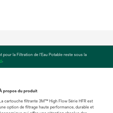
 pour la Filtration de l'Eau Potable reste sous la
s’ouvre
ci
.
dans
un
nouvel
onglet
À propos du produit
La cartouche filtrante 3M™ High Flow Série HFR est
une option de filtrage haute performance, durable et