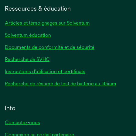
un
Ressources & éducation
nouvel
onglet
Articles et témoignages sur Solventum
Solventum éducation
Documents de conformité et de sécurité
Recherche de SVHC
Instructions d’utilisation et certificats
Recherche de résumé de test de batterie au lithium
Info
Contactez-nous
Connexion au portail partenaire