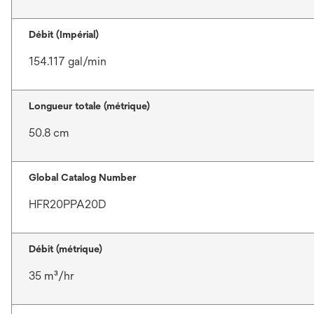
Débit (Impérial)
154.117 gal/min
Longueur totale (métrique)
50.8 cm
Global Catalog Number
HFR20PPA20D
Débit (métrique)
35 m³/hr