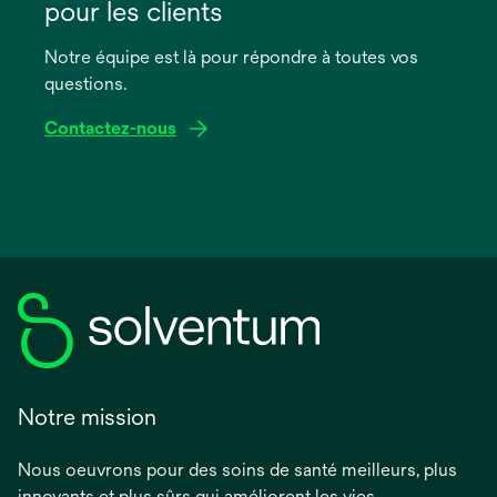
un
pour les clients
nouvel
onglet
Notre équipe est là pour répondre à toutes vos
questions.
Contactez-nous
Notre mission
Nous oeuvrons pour des soins de santé meilleurs, plus
innovants et plus sûrs qui améliorent les vies