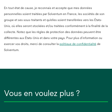
En tout état de cause, je reconnais et accepte que mes données
personnelles soient traitées par Solventum en France, les sociétés de son
groupe et ses sous-traitants et qu'elles soient transférées vers les États-
Unis, où elles seront stockées et/ou traitées conformément à la finalité de la
collecte. Notez que les règles de protection des données peuvent être
différentes aux États-Unis et dans votre pays. Pour plus d’information ou
s’ouvre
exercer vos droits, merci de consulter la
politique de confidentialité
de
dans
Solventum.
un
nouvel
onglet
Vous en voulez plus ?