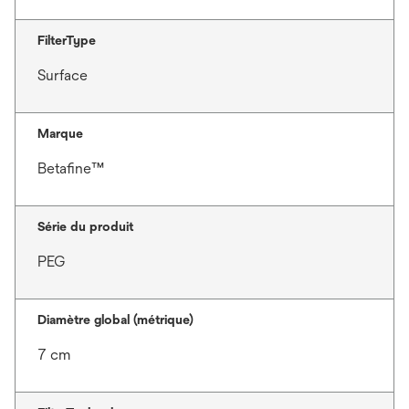
FilterType
Surface
Marque
Betafine™
Série du produit
PEG
Diamètre global (métrique)
7 cm