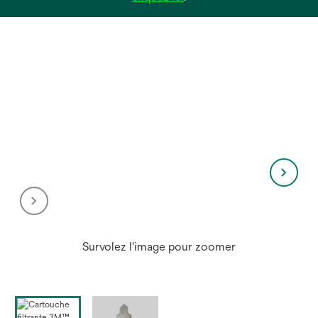
dans
un
nouvel
onglet
Survolez l'image pour zoomer