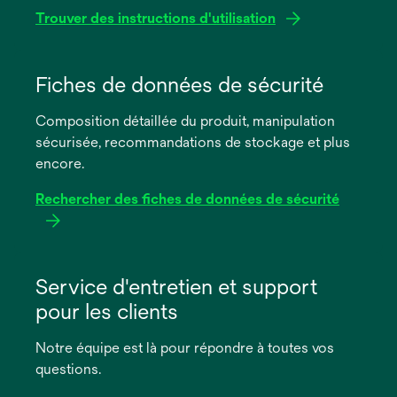
Trouver des instructions d'utilisation
s’ouvre
dans
Fiches de données de sécurité
un
Composition détaillée du produit, manipulation
nouvel
sécurisée, recommandations de stockage et plus
onglet
encore.
Rechercher des fiches de données de sécurité
s’ouvre
dans
Service d'entretien et support
un
pour les clients
nouvel
onglet
Notre équipe est là pour répondre à toutes vos
questions.