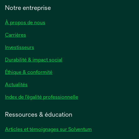
Notre entreprise
À propos de nous
Carrières
Investisseurs
Durabilité & impact social
Éthique & conformité
Actualités
s’ouvre
Index de l'égalité professionnelle
dans
un
Ressources & éducation
nouvel
onglet
Articles et témoignages sur Solventum