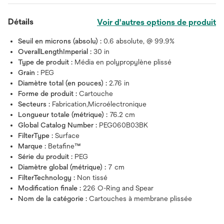
Détails
Voir d'autres options de produit
Seuil en microns (absolu) :
0.6 absolute, @ 99.9%
OverallLengthImperial :
30 in
Type de produit :
Média en polypropylène plissé
Grain :
PEG
Diamètre total (en pouces) :
2.76 in
Forme de produit :
Cartouche
Secteurs :
Fabrication,Microélectronique
Longueur totale (métrique) :
76.2 cm
Global Catalog Number :
PEG060B03BK
FilterType :
Surface
Marque :
Betafine™
Série du produit :
PEG
Diamètre global (métrique) :
7 cm
FilterTechnology :
Non tissé
Modification finale :
226 O-Ring and Spear
Nom de la catégorie :
Cartouches à membrane plissée