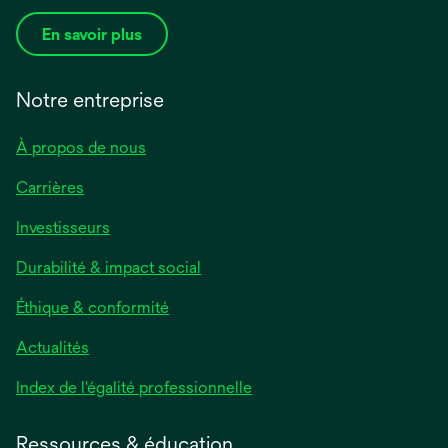
En savoir plus
Notre entreprise
À propos de nous
Carrières
Investisseurs
Durabilité & impact social
Éthique & conformité
Actualités
s’ouvre
Index de l'égalité professionnelle
dans
un
Ressources & éducation