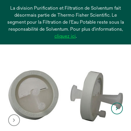
La division Purification et Filtration de Solventum fait
désormais partie de Thermo Fisher Scientific. Le
segment pour la Filtration de l'Eau Potable reste sous la
responsabilité de Solventum. Pour plus d'informations,
s’ouvre
cliquez ici
.
dans
un
nouvel
onglet