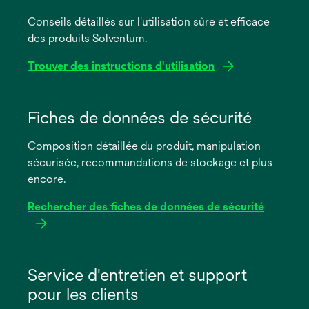
Conseils détaillés sur l'utilisation sûre et efficace
des produits Solventum.
Trouver des instructions d'utilisation
s’ouvre
dans
Fiches de données de sécurité
un
Composition détaillée du produit, manipulation
nouvel
sécurisée, recommandations de stockage et plus
onglet
encore.
Rechercher des fiches de données de sécurité
s’ouvre
dans
Service d'entretien et support
un
pour les clients
nouvel