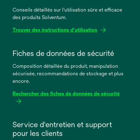
Conseils détaillés sur l'utilisation sûre et efficace
des produits Solventum.
Trouver des instructions d'utilisation
s’ouvre
dans
Fiches de données de sécurité
un
Composition détaillée du produit, manipulation
nouvel
sécurisée, recommandations de stockage et plus
onglet
encore.
Rechercher des fiches de données de sécurité
s’ouvre
dans
Service d'entretien et support
un
pour les clients
nouvel