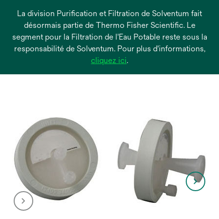
La division Purification et Filtration de Solventum fait
désormais partie de Thermo Fisher Scientific. Le
segment pour la Filtration de l'Eau Potable reste sous la
responsabilité de Solventum. Pour plus d'informations,
s’ouvre
cliquez ici
.
dans
un
nouvel
onglet