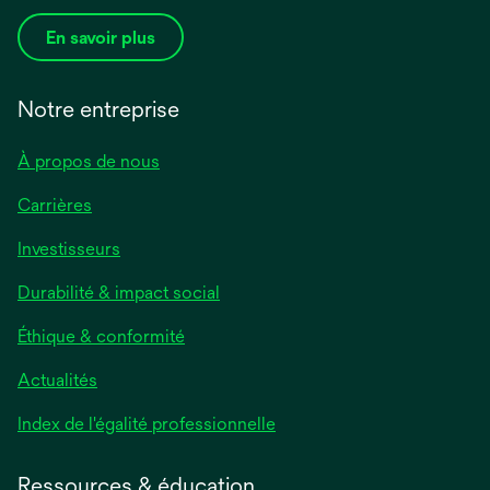
En savoir plus
Notre entreprise
À propos de nous
Carrières
Investisseurs
Durabilité & impact social
Éthique & conformité
Actualités
s’ouvre
Index de l'égalité professionnelle
dans
un
Ressources & éducation