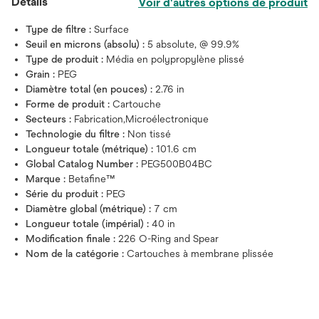
Détails
Voir d'autres options de produit
Type de filtre :
Surface
Seuil en microns (absolu) :
5 absolute, @ 99.9%
Type de produit :
Média en polypropylène plissé
Grain :
PEG
Diamètre total (en pouces) :
2.76 in
Forme de produit :
Cartouche
Secteurs :
Fabrication,Microélectronique
Technologie du filtre :
Non tissé
Longueur totale (métrique) :
101.6 cm
Global Catalog Number :
PEG500B04BC
Marque :
Betafine™
Série du produit :
PEG
Diamètre global (métrique) :
7 cm
Longueur totale (impérial) :
40 in
Modification finale :
226 O-Ring and Spear
Nom de la catégorie :
Cartouches à membrane plissée