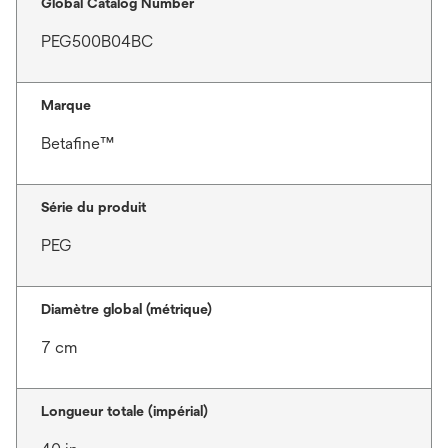
Global Catalog Number
PEG500B04BC
Marque
Betafine™
Série du produit
PEG
Diamètre global (métrique)
7 cm
Longueur totale (impérial)