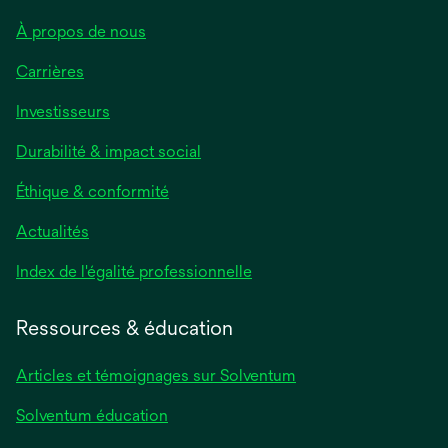
À propos de nous
Carrières
Investisseurs
Durabilité & impact social
Éthique & conformité
Actualités
s’ouvre
Index de l'égalité professionnelle
dans
un
Ressources & éducation
nouvel
onglet
Articles et témoignages sur Solventum
Solventum éducation