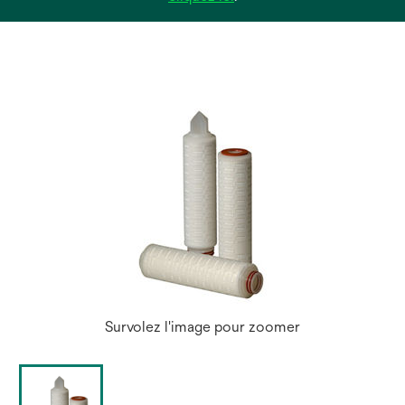
dans
un
nouvel
onglet
Survolez l'image pour zoomer