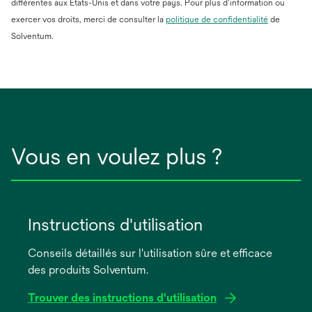
différentes aux États-Unis et dans votre pays. Pour plus d’information ou
s’ouvre
exercer vos droits, merci de consulter la
politique de confidentialité
de
dans
Solventum.
un
nouvel
onglet
Vous en voulez plus ?
Instructions d'utilisation
Conseils détaillés sur l'utilisation sûre et efficace
des produits Solventum.
Trouver des instructions d'utilisation