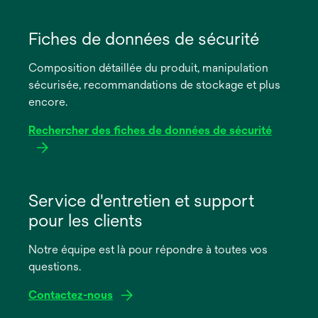
s’ouvre
dans
Fiches de données de sécurité
un
Composition détaillée du produit, manipulation
nouvel
sécurisée, recommandations de stockage et plus
onglet
encore.
Rechercher des fiches de données de sécurité
s’ouvre
dans
Service d'entretien et support
un
pour les clients
nouvel
onglet
Notre équipe est là pour répondre à toutes vos
questions.
Contactez-nous