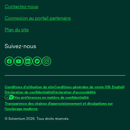
Contactez-nous
Connexion au portail partenaire
Plan du site
Suivez-nous
s’ouvre
s’ouvre
s’ouvre
s’ouvre
s’ouvre
dans
dans
dans
dans
dans
un
un
un
un
un
nouvel
nouvel
nouvel
nouvel
nouvel
Conditions d’utilisation du site
Conditions générales de vente (US, English)
onglet
onglet
onglet
onglet
onglet
Déclaration de confidentialité
Déclaration d'accessibilité
Vos préférences en matière de confidentialité
Transparence des chaînes d’approvisionnement et divulgations sur
s’ouvre
l’esclavage moderne
dans
© Solventum 2026. Tous droits réservés.
un
nouvel
onglet