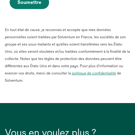
Soumettre
En tout état de cause, je reconnais et accepte que mes données
personnelles soient traitées par Solventum en France, les sociétés de son
groupe et ses sous-traitants et qu'elles soient transférées vers les États-
Unis, où elles seront stockées et/ou traitées conformément à la finalité de la
collecte. Notez que les règles de protection des données peuvent être
différentes aux États-Unis et dans votre pays. Pour plus d’information ou
s’ouvre
exercer vos droits, merci de consulter la
politique de confidentialité
de
dans
Solventum.
un
nouvel
onglet
Vous en voulez plus ?