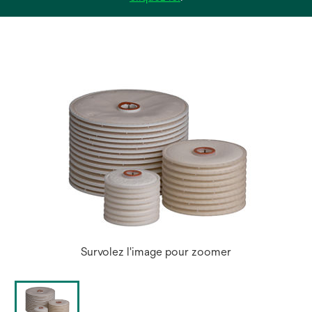
dans
un
nouvel
onglet
Survolez l'image pour zoomer