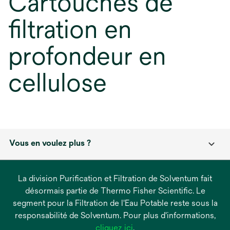
Cartouches de
filtration en
profondeur en
cellulose
Vous en voulez plus ?
La division Purification et Filtration de Solventum fait
désormais partie de Thermo Fisher Scientific. Le
segment pour la Filtration de l'Eau Potable reste sous la
responsabilité de Solventum. Pour plus d'informations,
s’ouvre
cliquez ici
.