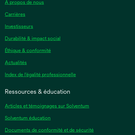
À propos de nous
Carrières
Investisseurs
Durabilité & impact social
Éthique & conformité
Actualités
s’ouvre
Index de l'égalité professionnelle
dans
un
Ressources & éducation
nouvel
onglet
Articles et témoignages sur Solventum
Solventum éducation
Documents de conformité et de sécurité