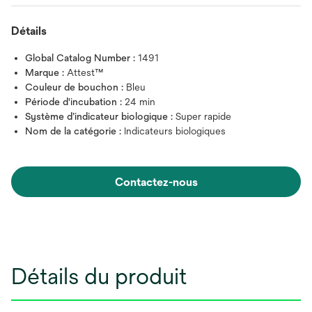
Détails
Global Catalog Number :
1491
Marque :
Attest™
Couleur de bouchon :
Bleu
Période d'incubation :
24 min
Système d’indicateur biologique :
Super rapide
Nom de la catégorie :
Indicateurs biologiques
Contactez-nous
Détails du produit