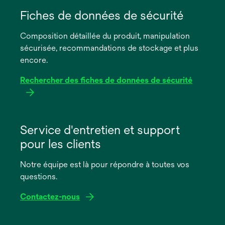
s’ouvre
dans
Fiches de données de sécurité
un
Composition détaillée du produit, manipulation
nouvel
sécurisée, recommandations de stockage et plus
onglet
encore.
Rechercher des fiches de données de sécurité
s’ouvre
dans
Service d'entretien et support
un
pour les clients
nouvel
onglet
Notre équipe est là pour répondre à toutes vos
questions.
Contactez-nous