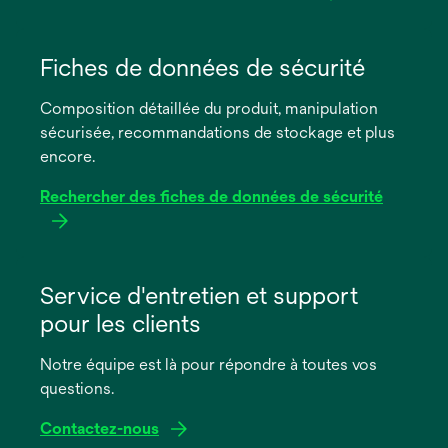
s’ouvre
dans
Fiches de données de sécurité
un
Composition détaillée du produit, manipulation
nouvel
sécurisée, recommandations de stockage et plus
onglet
encore.
Rechercher des fiches de données de sécurité
s’ouvre
dans
Service d'entretien et support
un
pour les clients
nouvel
onglet
Notre équipe est là pour répondre à toutes vos
questions.
Contactez-nous