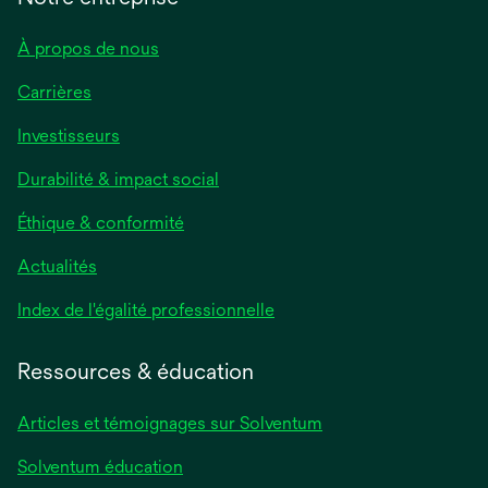
À propos de nous
Carrières
Investisseurs
Durabilité & impact social
Éthique & conformité
Actualités
s’ouvre
Index de l'égalité professionnelle
dans
un
Ressources & éducation
nouvel
onglet
Articles et témoignages sur Solventum
Solventum éducation