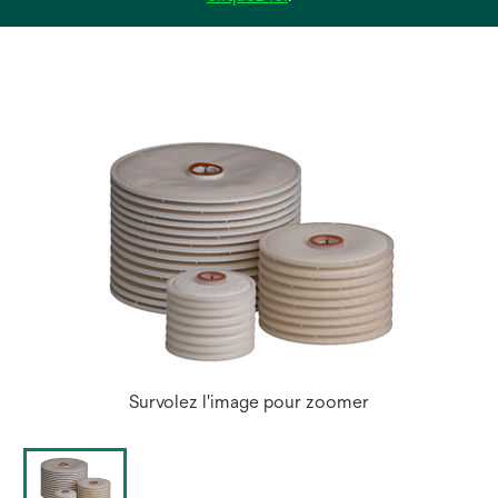
dans
un
nouvel
onglet
Survolez l'image pour zoomer