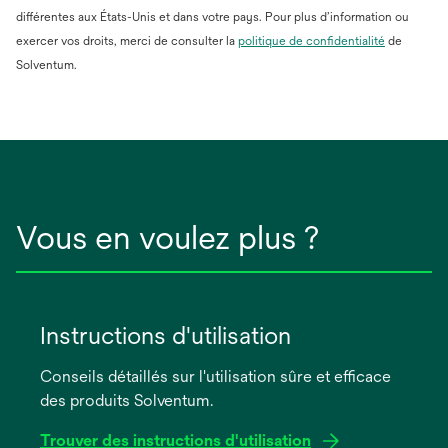
différentes aux États-Unis et dans votre pays. Pour plus d’information ou
s’ouvre
exercer vos droits, merci de consulter la
politique de confidentialité
de
dans
Solventum.
un
nouvel
onglet
Vous en voulez plus ?
Instructions d'utilisation
Conseils détaillés sur l'utilisation sûre et efficace
des produits Solventum.
Trouver des instructions d'utilisation