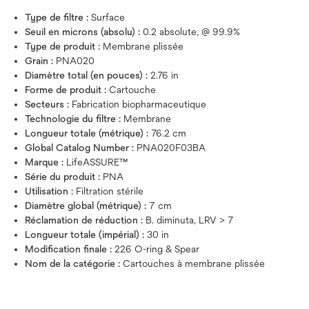
Type de filtre :
Surface
Seuil en microns (absolu) :
0.2 absolute, @ 99.9%
Type de produit :
Membrane plissée
Grain :
PNA020
Diamètre total (en pouces) :
2.76 in
Forme de produit :
Cartouche
Secteurs :
Fabrication biopharmaceutique
Technologie du filtre :
Membrane
Longueur totale (métrique) :
76.2 cm
Global Catalog Number :
PNA020F03BA
Marque :
LifeASSURE™
Série du produit :
PNA
Utilisation :
Filtration stérile
Diamètre global (métrique) :
7 cm
Réclamation de réduction :
B. diminuta, LRV > 7
Longueur totale (impérial) :
30 in
Modification finale :
226 O-ring & Spear
Nom de la catégorie :
Cartouches à membrane plissée