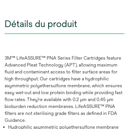
Détails du produit
3M™ LifeASSURE™ PNA Series Filter Cartridges feature
Advanced Pleat Technology (APT), allowing maximum
fluid and contaminant access to filter surface areas for
high throughput. Our cartridges have a hydrophilic
asymmetric polyethersulfone membrane, which ensures
easy wet-out and low protein binding while providing fast
flow rates. They’re available with 0.2 µm and 0.45 µm
bioburden reduction membranes. LifeASSURE™ PNA
filters are not sterilising grade filters as defined in FDA
Guidance.
Hydrophilic asymmetric polyethersulfone membrane